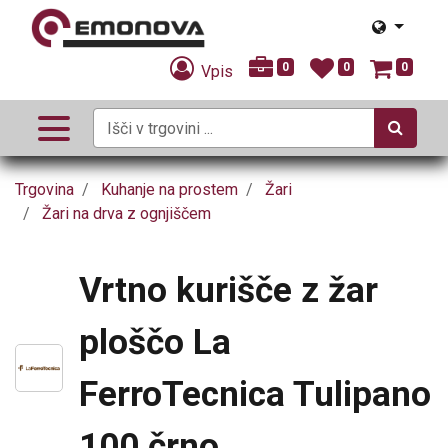
0
0
0
Vpis
Trgovina
Kuhanje na prostem
Žari
Žari na drva z ognjiščem
Vrtno kurišče z žar
ploščo La
FerroTecnica Tulipano
100 črno