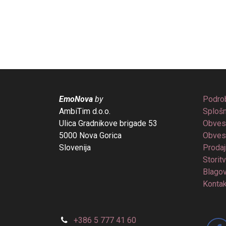
EmoNova
by
Podrob
AmbiTim d.o.o.
Splošn
Ulica Gradnikove brigade 53
Obvest
5000 Nova Gorica
Obvest
Slovenija
Prodaj
Storit
Blago
Kontak
+386 5 777 41 60