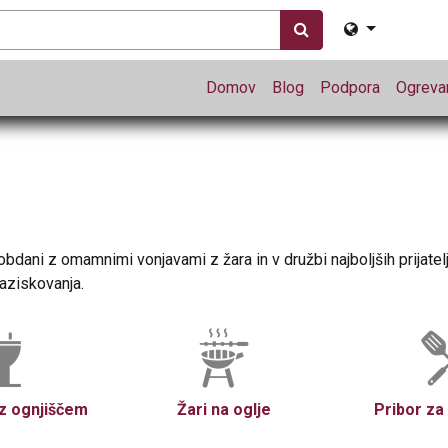
Domov
Blog
Podpora
Ogrevan
obdani z omamnimi vonjavami z žara in v družbi najboljših prijatelj
raziskovanja.
 z ognjiščem
Žari na oglje
Pribor za