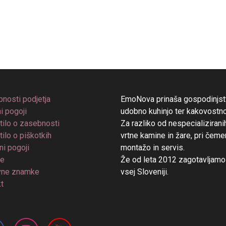
nosti podjetja
EmoNova prinaša gospodinjstv
i pogoji
udobno kuhinjo ter kakovostn
ilo o zasebnosti
Za razliko od nespecializiran
ilo o piškotkih
vrtne kamine in žare, pri čem
ni pogoji
montažo in servis.
ve
Že od leta 2012 zagotavljamo 
vne znamke
vsej Sloveniji.
t