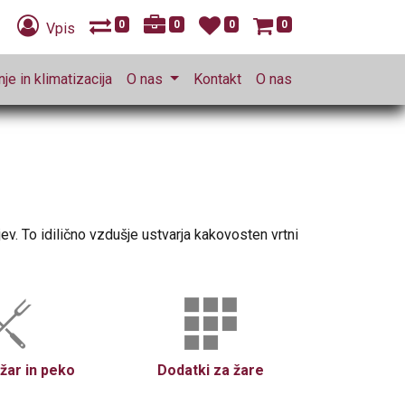
0
0
0
0
Vpis
je in klimatizacija
O nas
Kontakt
O nas
ev. To idilično vzdušje ustvarja kakovosten vrtni
 žar in peko
Dodatki za žare