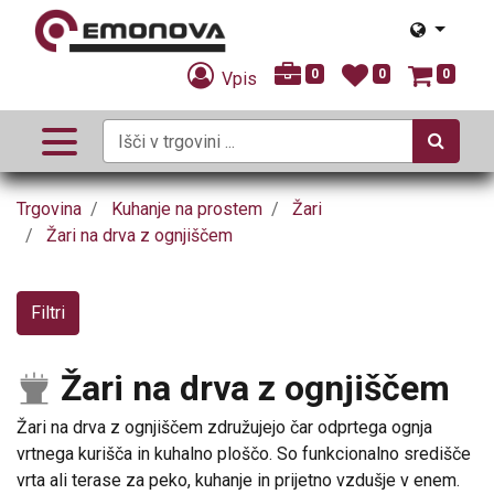
0
0
0
Vpis
Trgovina
Kuhanje na prostem
Žari
Žari na drva z ognjiščem
Filtri
Žari na drva z ognjiščem
Žari na drva z ognjiščem združujejo čar odprtega ognja
vrtnega kurišča in kuhalno ploščo. So funkcionalno središče
vrta ali terase za peko, kuhanje in prijetno vzdušje v enem.