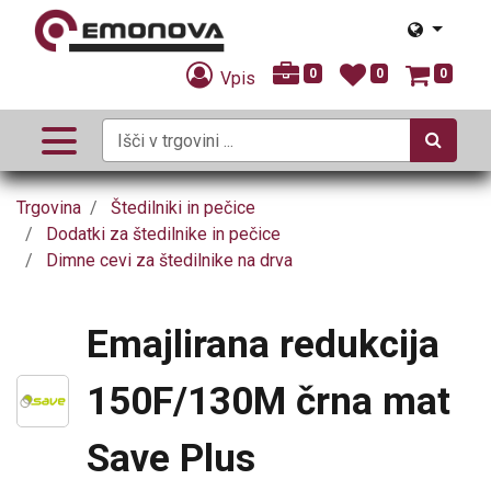
0
0
0
Vpis
Trgovina
Štedilniki in pečice
Dodatki za štedilnike in pečice
Dimne cevi za štedilnike na drva
Emajlirana redukcija
150F/130M črna mat
Save Plus