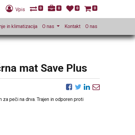
0
0
0
0
Vpis
je in klimatizacija
O nas
Kontakt
O nas
črna mat Save Plus
za peči na drva. Trajen in odporen proti