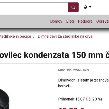
Domov
Blog
Podpora
Ogrevan
tedilnike in pečice
Dimne cevi za štedilnike na drva
 lovilec kondenzata 150 mm 
SKU:
HSFFWNNO1531
Dimovodni sistem je zasnovan 
koroziji.
Prihranek
15,07
€
(-
20
%
)