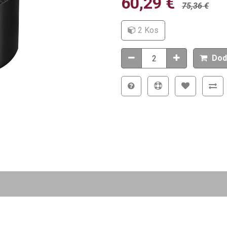
60,29
€
75,36
€
2 Kos
Dod