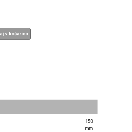
aj v košarico
150
mm