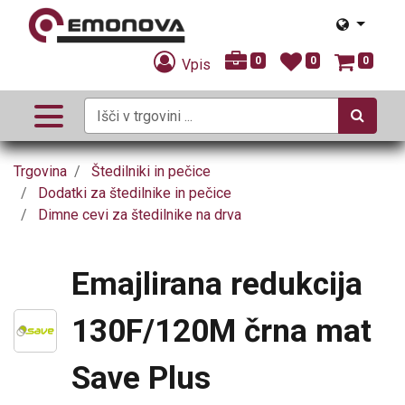
0
0
0
Vpis
Trgovina
Štedilniki in pečice
Dodatki za štedilnike in pečice
Dimne cevi za štedilnike na drva
Emajlirana redukcija
130F/120M črna mat
Save Plus