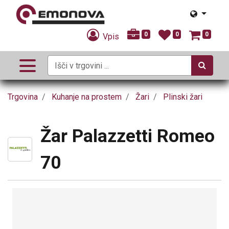
0
0
0
Vpis
Trgovina
Kuhanje na prostem
Žari
Plinski žari
Žar Palazzetti Romeo
70