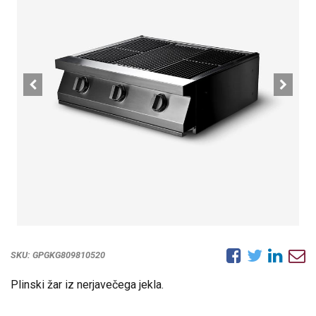
SKU:
GPGKG809810520
Plinski žar iz nerjavečega jekla.