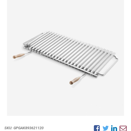
SKU:
GPGAK893621120