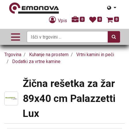
0
0
0
Vpis
Trgovina
Kuhanje na prostem
Vrtni kamini in peči
Dodatki za vrtne kamine
Žična rešetka za žar
89x40 cm Palazzetti
Lux