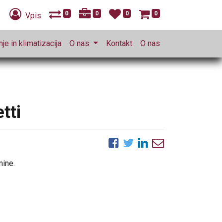
0
0
0
0
Vpis
je in klimatizacija
O nas
Kontakt
O nas
tti
mine.