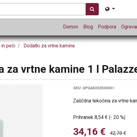
Domov
Blog
Podpora
Ogrevan
 in peči
Dodatki za vrtne kamine
a za vrtne kamine 1 l Palazze
SKU:
GPGAK002830061
Zaščitna tekočina za vrtne ka
Prihranek
8,54
€
(-
20
%
)
34,16
€
42,70
€