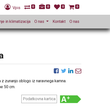
0
0
0
0
Vpis
je in klimatizacija
O nas
Kontakt
O nas
a
va z zunanjo oblogo iz naravnega kamna.
ne 50 cm.
Podatkovna kartica