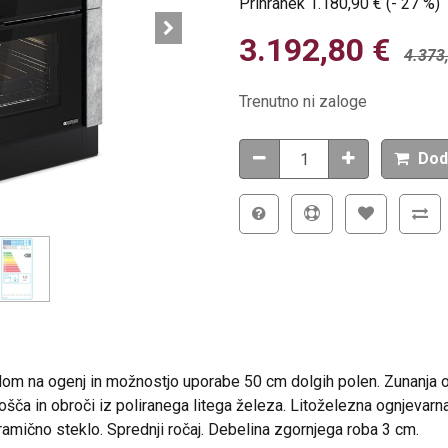
Prihranek
1.180,90
€
(-
27
%
)
3.192,80
€
4.373
Trenutno ni zaloge
Dod
edom na ogenj in možnostjo uporabe 50 cm dolgih polen. Zunanja 
lošča in obroči iz poliranega litega železa. Litoželezna ognjevarna
eramično steklo. Sprednji ročaj. Debelina zgornjega roba 3 cm.