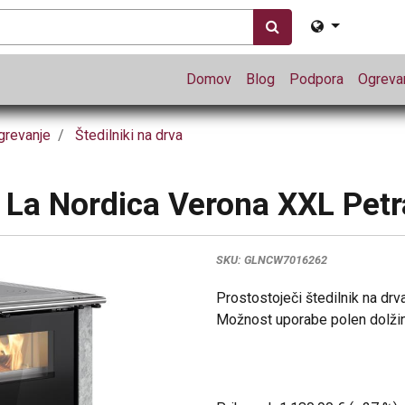
Domov
Blog
Podpora
Ogrevan
grevanje
Štedilniki na drva
a La Nordica Verona XXL Petr
SKU:
GLNCW7016262
Prostostoječi štedilnik na dr
Možnost uporabe polen dolži