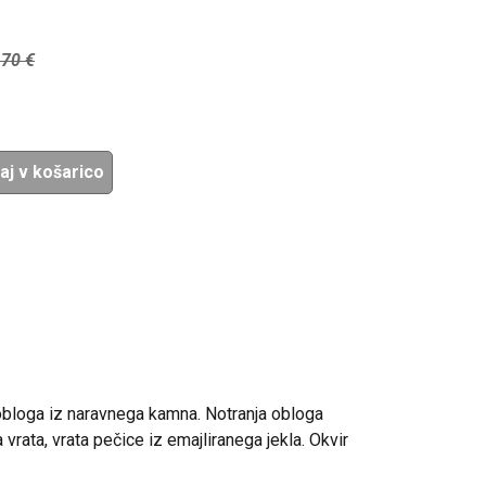
,70
€
aj v košarico
obloga iz naravnega kamna. Notranja obloga
 vrata, vrata pečice iz emajliranega jekla. Okvir