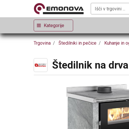
Kategorije
Trgovina
Štedilniki in pečice
Kuhanje in o
Štedilnik na drv