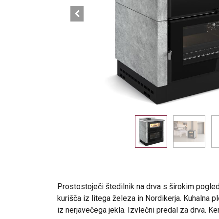
Prostostoječi štedilnik na drva s širokim pogl
kurišča iz litega železa in Nordikerja. Kuhalna p
iz nerjavečega jekla. Izvlečni predal za drva. K