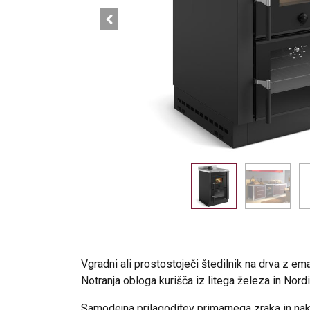
Vgradni ali prostostoječi štedilnik na drva z ema
Notranja obloga kurišča iz litega železa in Nordi
Samodejna prilagoditev primarnega zraka in nak