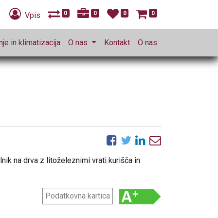
0
0
0
0
Vpis
je in klimatizacija
O nas
Kontakt
O nas
lnik na drva z litoželeznimi vrati kurišča in
Podatkovna kartica