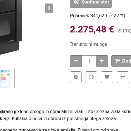
Konfigurator
Prihranek
841,62
€
(-
27
%
)
2.275,48
€
3.117
Trenutno ni zaloge
Dod
jlirano jekleno oblogo in obračalnimi vrati. Litoželezna vrata kur
kerja. Kuhalna plošča in obroči iz poliranega litega železa.
nadnega zgorevanja za nizke emisije. Zunanji dovod zraka.