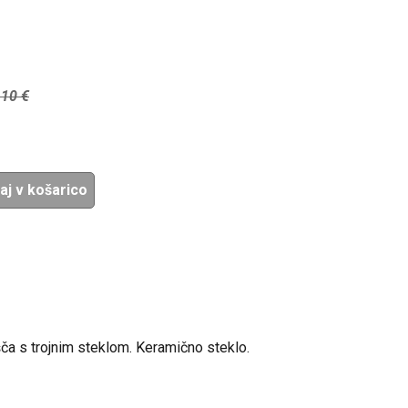
,10
€
aj v košarico
išča s trojnim steklom. Keramično steklo.