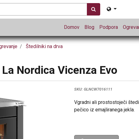
Domov
Blog
Podpora
Ogrevan
grevanje
Štedilniki na drva
a La Nordica Vicenza Evo
SKU:
GLNCW7016111
Vgradni ali prostostoječi štedi
pečico iz emajliranega jekla.