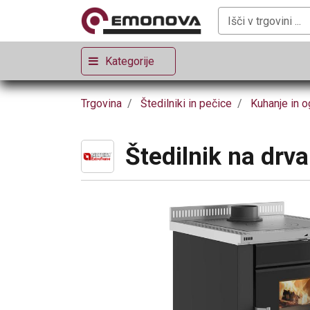
Kategorije
Trgovina
Štedilniki in pečice
Kuhanje in o
Štedilnik na drv