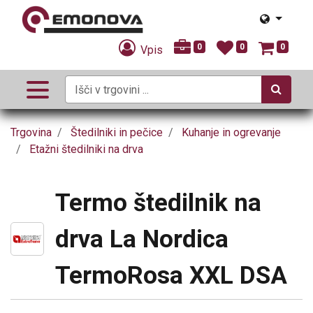
0
0
0
Vpis
Trgovina
Štedilniki in pečice
Kuhanje in ogrevanje
Etažni štedilniki na drva
Termo štedilnik na
drva La Nordica
TermoRosa XXL DSA