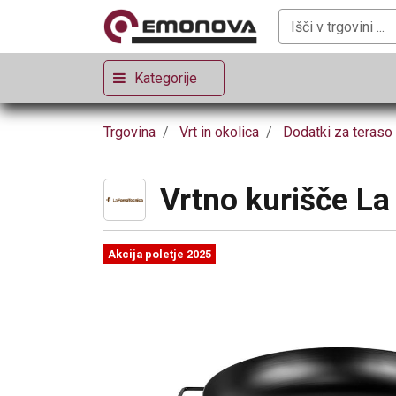
Kategorije
Trgovina
Vrt in okolica
Dodatki za teraso 
Vrtno kurišče La
Akcija poletje 2025