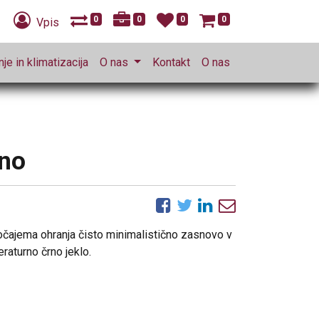
0
0
0
0
Vpis
je in klimatizacija
O nas
Kontakt
O nas
rno
očajema ohranja čisto minimalistično zasnovo v
raturno črno jeklo.