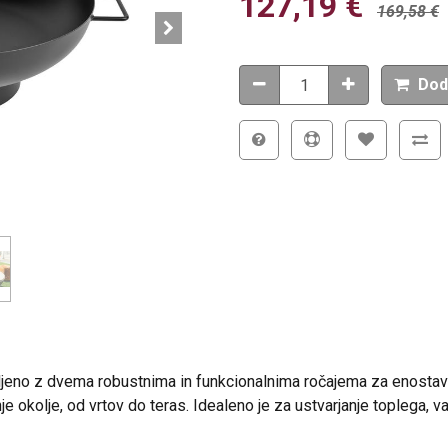
127,19
€
169,58
€
Dod
ljeno z dvema robustnima in funkcionalnima ročajema za enostave
e okolje, od vrtov do teras. Idealeno je za ustvarjanje toplega, v