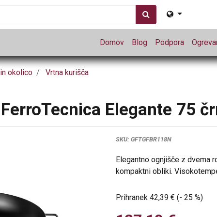
Domov
Blog
Podpora
Ogrevan
in okolico
Vrtna kurišča
 FerroTecnica Elegante 75 č
SKU:
GFTGFBR118N
Elegantno ognjišče z dvema r
kompaktni obliki. Visokotempe
Prihranek
42,39
€
(-
25
%
)