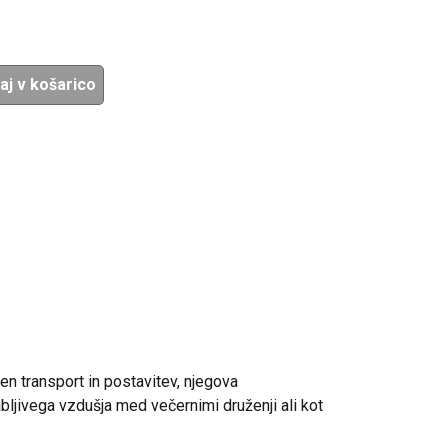
aj v košarico
n transport in postavitev, njegova
abljivega vzdušja med večernimi druženji ali kot