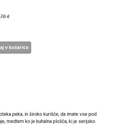
,70
€
aj v košarico
poteka peka, in široko kurišče, da imate vse pod
e, medtem ko je kuhalna plošča, ki je serijsko