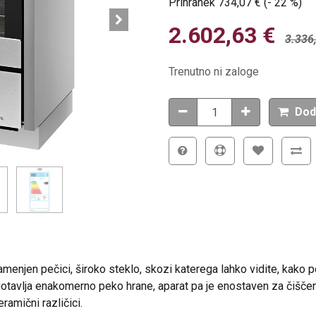
Prihranek
734,07
€
(-
22
%
)
2.602,63
€
3.336
Trenutno ni zaloge
Dod
 namenjen pečici, široko steklo, skozi katerega lahko vidite, kako 
otavlja enakomerno peko hrane, aparat pa je enostaven za čiščenj
eramični različici.