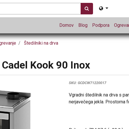
Domov
Blog
Podpora
Ogrevan
grevanje
Štedilniki na drva
a Cadel Kook 90 Inox
SKU:
GCDCW71220017
Vgradni štedilnik na drva s 
nerjavečega jekla. Prostorna f