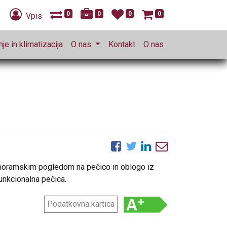
0
0
0
0
Vpis
je in klimatizacija
O nas
Kontakt
O nas
panoramskim pogledom na pečico in oblogo iz
unkcionalna pečica.
Podatkovna kartica