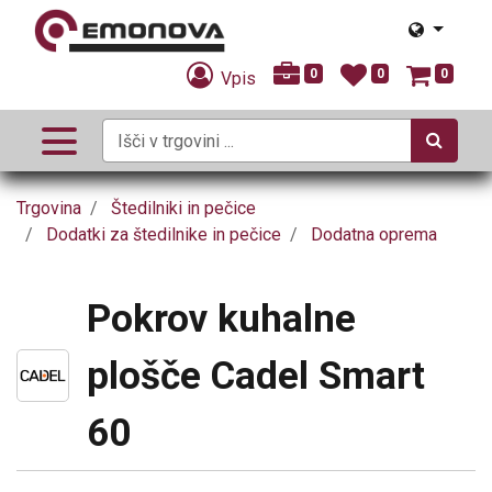
0
0
0
Vpis
Trgovina
Štedilniki in pečice
Dodatki za štedilnike in pečice
Dodatna oprema
Pokrov kuhalne
plošče Cadel Smart
60