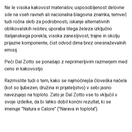
Ne le visoka kakovost materialov, usposobljenost delovne
sile na vseh ravneh ali nacionalna blagovna znamka, temveč
tudi ročna skrb za podrobnosti, iskanje alternativnih
oblikovalskih rešitev, uporaba litega železa izključno
italijanskega porekla, visoka zanesljivost, trajne in okolju
prijazne komponente, čist odvod dima brez onesnaževalnih
emisij.
Peči Dal Zotto se ponašajo z neprimerljivim razmerjem med
ceno in kakovostjo.
Razmislite tudi o tem, kako se najmočnejša človeška načela
(kot so ljubezen, družina in prijateljstvo) v sebi jasno
navezujejo na toploto. Zato je Dal Zotto vse to vključil v
svoje izdelke, da bi lahko dobil končni rezultat, ki se
imenuje "Natura e Calore" ("Narava in toplota").