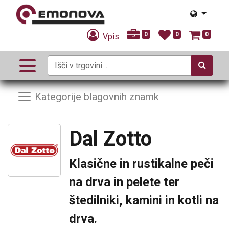
0
0
0
Vpis
Kategorije blagovnih znamk
Dal Zotto
Klasične in rustikalne peči
na drva in pelete ter
štedilniki, kamini in kotli na
drva.